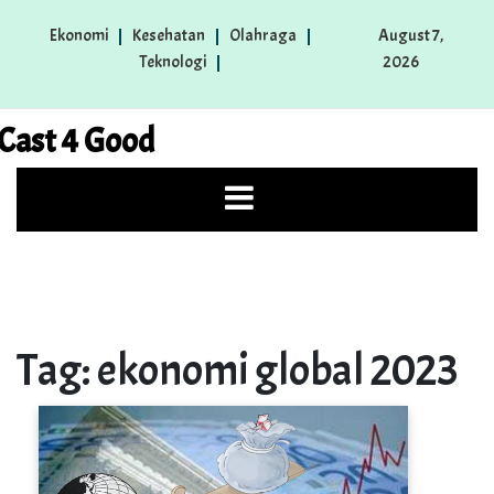
Skip
Ekonomi
Kesehatan
Olahraga
August 7,
to
Teknologi
2026
content
Cast 4 Good
Tag:
ekonomi global 2023