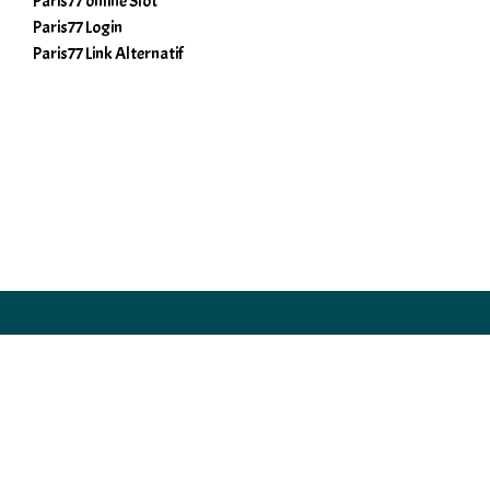
Paris77 online Slot
Paris77 Login
Paris77 Link Alternatif