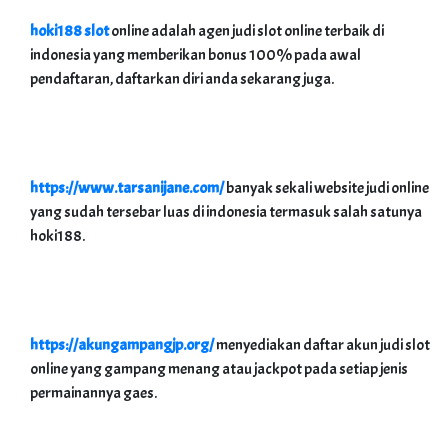
hoki188 slot
online adalah agen judi slot online terbaik di
indonesia yang memberikan bonus 100% pada awal
pendaftaran, daftarkan diri anda sekarang juga.
https://www.tarsanijane.com/
banyak sekali website judi online
yang sudah tersebar luas di indonesia termasuk salah satunya
hoki188.
https://akungampangjp.org/
menyediakan daftar akun judi slot
online yang gampang menang atau jackpot pada setiap jenis
permainannya gaes.