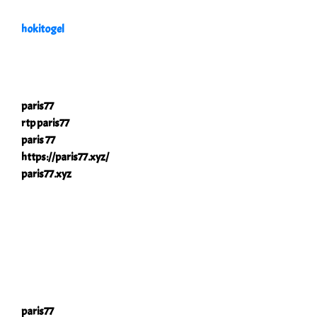
hokitogel
paris77
rtp paris77
paris 77
https://paris77.xyz/
paris77.xyz
paris77