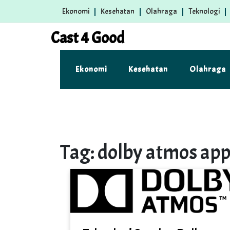
Skip
Ekonomi
Kesehatan
Olahraga
Teknologi
to
content
Cast 4 Good
Ekonomi
Kesehatan
Olahraga
Tag:
dolby atmos app