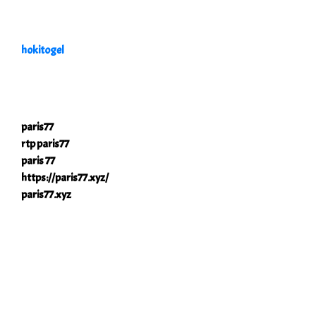
hokitogel
paris77
rtp paris77
paris 77
https://paris77.xyz/
paris77.xyz