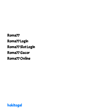
Roma77
Roma77 Login
Roma77 Slot Login
Roma77 Gacor
Roma77 Online
hokitogel