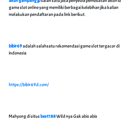
akun gampang jp
salah satu jasa penyedia pembuatan akun id
game slot online yang memiliki berbagai kelebihan jika kalian
melakukan pendaftaran pada link berikut.
bibir69
adalah salahsatu rekomendasi game slot tergacor di
indonesia
https://bibir69d.com/
Mahyong di situs
best188
Wild nya Gak abis abis