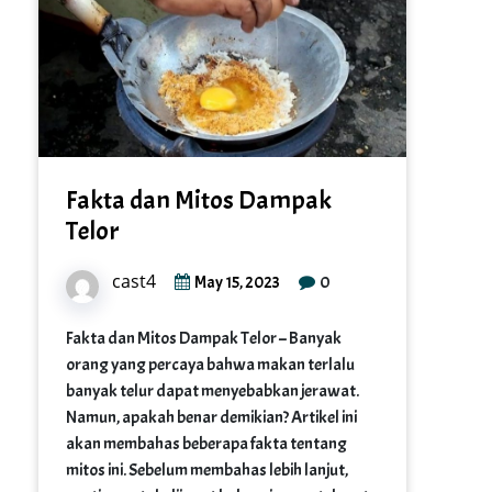
Fakta dan Mitos Dampak
Telor
cast4
0
May 15, 2023
Fakta dan Mitos Dampak Telor – Banyak
orang yang percaya bahwa makan terlalu
banyak telur dapat menyebabkan jerawat.
Namun, apakah benar demikian? Artikel ini
akan membahas beberapa fakta tentang
mitos ini. Sebelum membahas lebih lanjut,