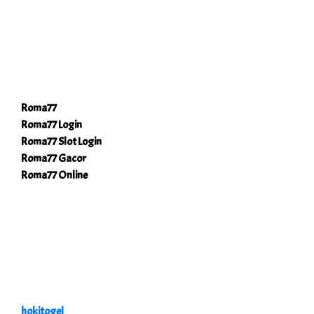
Roma77
Roma77 Login
Roma77 Slot Login
Roma77 Gacor
Roma77 Online
hokitogel