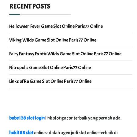
RECENT POSTS
Helloween Fever Game Slot Online Paris77 Online
Viking Wilds Game Slot Online Paris77 Online
Fairy Fantasy Exotic Wilds Game Slot Online Paris77 Online
Nitropolis Game Slot Online Paris77 Online
Links of Ra Game Slot Online Paris77 Online
babe138 slot login
link slot gacor terbaik yang pernah ada.
hoki188 slot
online adalah agen judi slot online terbaik di