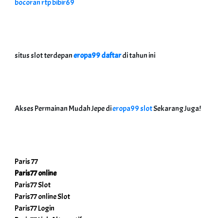
bocoran rtp bibir69
situs slot terdepan
eropa99 daftar
di tahun ini
Akses Permainan Mudah Jepe di
eropa99 slot
Sekarang Juga!
Paris 77
Paris77 online
Paris77 Slot
Paris77 online Slot
Paris77 Login