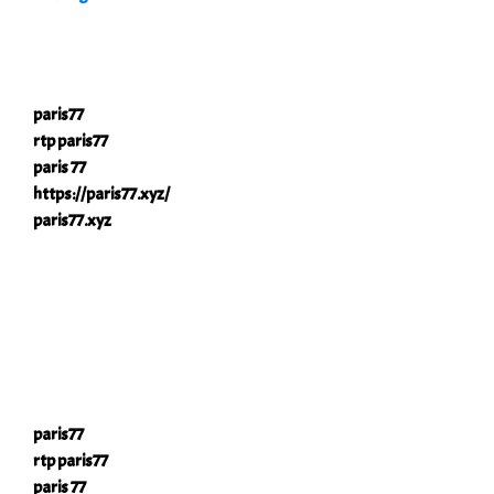
paris77
rtp paris77
paris 77
https://paris77.xyz/
paris77.xyz
paris77
rtp paris77
paris 77