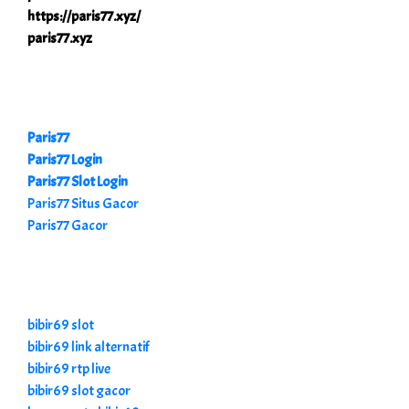
https://paris77.xyz/
paris77.xyz
Paris77
Paris77 Login
Paris77 Slot Login
Paris77 Situs Gacor
Paris77 Gacor
bibir69 slot
bibir69 link alternatif
bibir69 rtp live
bibir69 slot gacor