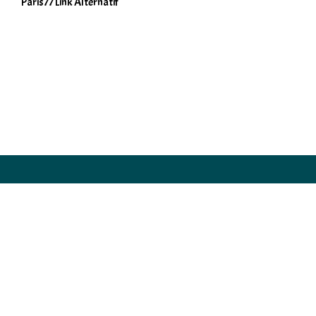
Paris77 Link Alternatif