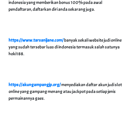
indonesia yang memberikan bonus 100% pada awal
pendaftaran, daftarkan diri anda sekarang juga.
https://www.tarsanijane.com/
banyak sekali website judi online
yang sudah tersebar luas di indonesia termasuk salah satunya
hoki188.
https://akungampangjp.org/
menyediakan daftar akun judi slot
online yang gampang menang atau jackpot pada setiap jenis
permainannya gaes.