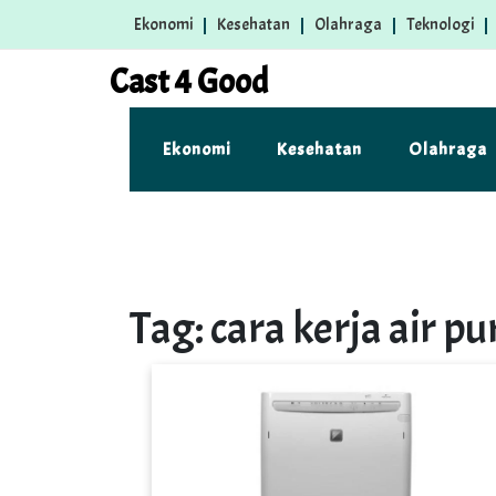
Skip
Ekonomi
Kesehatan
Olahraga
Teknologi
to
content
Cast 4 Good
Ekonomi
Kesehatan
Olahraga
Tag:
cara kerja air pur