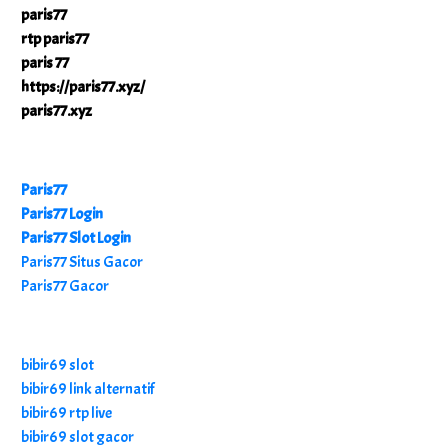
paris77
rtp paris77
paris 77
https://paris77.xyz/
paris77.xyz
Paris77
Paris77 Login
Paris77 Slot Login
Paris77 Situs Gacor
Paris77 Gacor
bibir69 slot
bibir69 link alternatif
bibir69 rtp live
bibir69 slot gacor