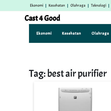
Skip
Ekonomi
Kesehatan
Olahraga
Teknologi
to
content
Cast 4 Good
Ekonomi
Kesehatan
Olahraga
Tag:
best air purifier