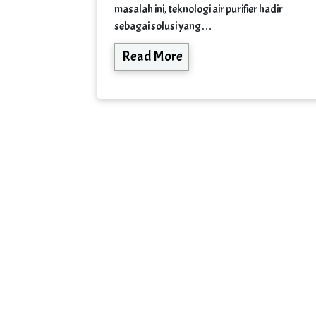
masalah ini, teknologi air purifier hadir
sebagai solusi yang…
Read More