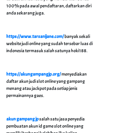
100% pada awal pendaftaran, daftarkan diri
anda sekarang juga.
https://www.tarsanijane.com/
banyak sekali
website judi online yang sudah tersebar luas di
indonesia termasuk salah satunya hoki188.
https://akungampangjp.org/
menyediakan
daftar akun judi slot online yang gampang
menang atau jackpot pada setiap jenis
permainannya gaes.
akun gampang jp
salah satu jasa penyedia
pembuatan akun id game slot online yang