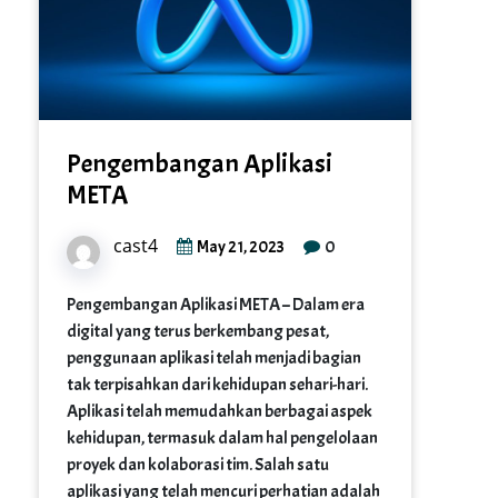
Pengembangan Aplikasi
META
cast4
0
May 21, 2023
Pengembangan Aplikasi META – Dalam era
digital yang terus berkembang pesat,
penggunaan aplikasi telah menjadi bagian
tak terpisahkan dari kehidupan sehari-hari.
Aplikasi telah memudahkan berbagai aspek
kehidupan, termasuk dalam hal pengelolaan
proyek dan kolaborasi tim. Salah satu
aplikasi yang telah mencuri perhatian adalah