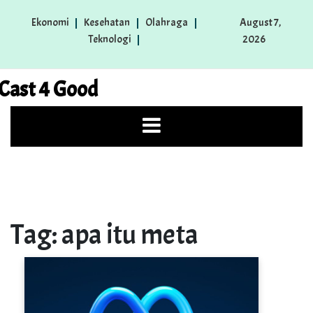
Skip
Ekonomi
Kesehatan
Olahraga
August 7,
to
Teknologi
2026
content
Cast 4 Good
Tag:
apa itu meta