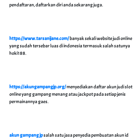
pendaftaran, daftarkan diri anda sekarang juga.
https://www.tarsanijane.com/
banyak sekali website judi online
yang sudah tersebar luas di indonesia termasuk salah satunya
hoki188.
https://akungampangjp.org/
menyediakan daftar akun judi slot
online yang gampang menang atau jackpot pada setiap jenis
permainannya gaes.
akun gampang jp
salah satu jasa penyedia pembuatan akun id