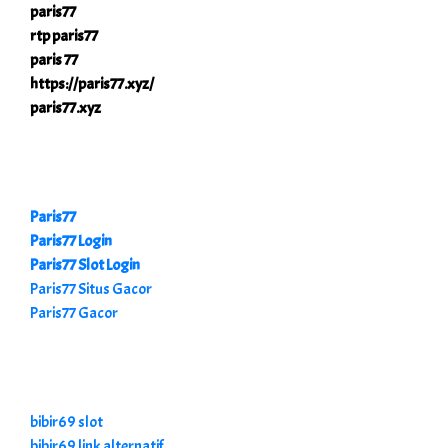
paris77
rtp paris77
paris 77
https://paris77.xyz/
paris77.xyz
Paris77
Paris77 Login
Paris77 Slot Login
Paris77 Situs Gacor
Paris77 Gacor
bibir69 slot
bibir69 link alternatif