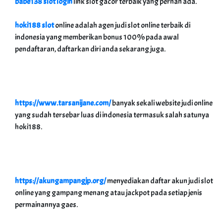
babe138 slot login
link slot gacor terbaik yang pernah ada.
hoki188 slot
online adalah agen judi slot online terbaik di
indonesia yang memberikan bonus 100% pada awal
pendaftaran, daftarkan diri anda sekarang juga.
https://www.tarsanijane.com/
banyak sekali website judi online
yang sudah tersebar luas di indonesia termasuk salah satunya
hoki188.
https://akungampangjp.org/
menyediakan daftar akun judi slot
online yang gampang menang atau jackpot pada setiap jenis
permainannya gaes.