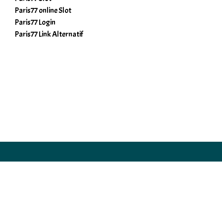
Paris77 online Slot
Paris77 Login
Paris77 Link Alternatif