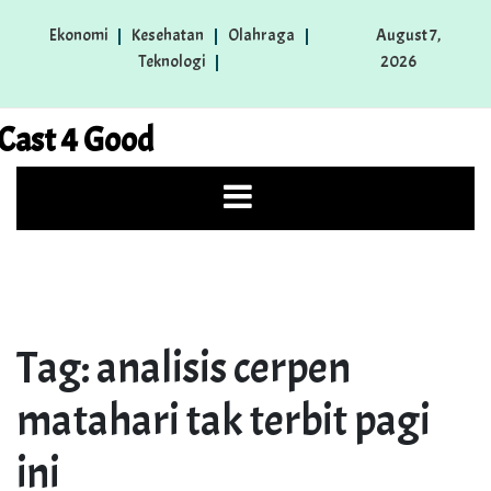
Skip
Ekonomi
Kesehatan
Olahraga
August 7,
to
Teknologi
2026
content
Cast 4 Good
Tag:
analisis cerpen
matahari tak terbit pagi
ini