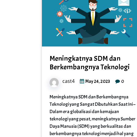
Meningkatnya SDM dan
Berkembangnya Teknologi
cast4
0
May 24, 2023
Meningkatnya SDM dan Berkembangnya
Teknologi yang Sangat Dibutuhkan Saat Ini –
Dalam era globalisasi dan kemajuan
teknologi yang pesat, meningkatnya Sumber
Daya Manusia (SDM) yang berkualitas dan
berkembangnya teknologi menjadi hal yang