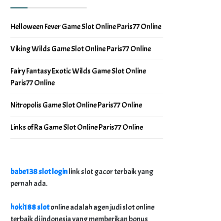
Helloween Fever Game Slot Online Paris77 Online
Viking Wilds Game Slot Online Paris77 Online
Fairy Fantasy Exotic Wilds Game Slot Online
Paris77 Online
Nitropolis Game Slot Online Paris77 Online
Links of Ra Game Slot Online Paris77 Online
babe138 slot login
link slot gacor terbaik yang
pernah ada.
hoki188 slot
online adalah agen judi slot online
terbaik di indonesia yang memberikan bonus