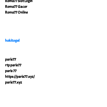
Roma77 Slot Login
Roma77 Gacor
Roma77 Online
hokitogel
paris77
rtp paris77
paris 77
https://paris77.xyz/
paris77.xyz