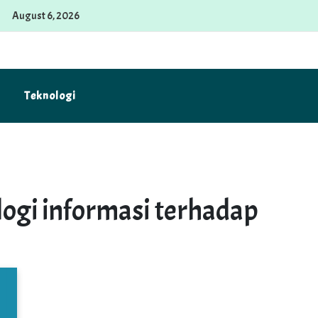
August 6, 2026
Teknologi
ogi informasi terhadap